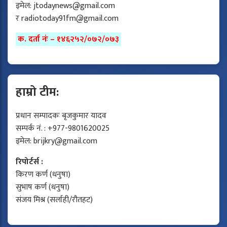
इमेल:
jtodaynews@gmail.com
र
radiotoday91fm@gmail.com
क. दर्ता नंः – १४६२५२/०७२/०७३
हाम्रो टीम:
प्रधान सम्पादकः बृजकुमार यादव
सम्पर्क नं. : +977-9801620025
इमेल:
brijkry@gmail.com
रिपोर्टर्स :
किरण कर्ण (धनुषा)
सुभाष कर्ण (धनुषा)
संजय मिश्र (सर्लाही/रौतहट)