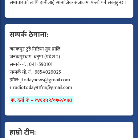
समाचारको लागि हामीलाई सामाजिक संजालमा फलो गर्न सक्नुहुन्छ ।
सम्पर्क ठेगाना:
जनकपुर टुडे मिडिया ग्रुप प्रालि
जनकपुरधाम, धनुषा (प्रदेश २)
सम्पर्क नं. : 041-590101
सम्पर्क मो. नं. : 9854026025
इमेल:
jtodaynews@gmail.com
र
radiotoday91fm@gmail.com
क. दर्ता नंः – १४६२५२/०७२/०७३
हाम्रो टीम: