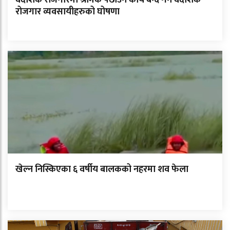
रोजगार व्यवसायीहरुको घोषणा
खेल्न निस्किएका ६ वर्षीय बालकको नहरमा शव फेला