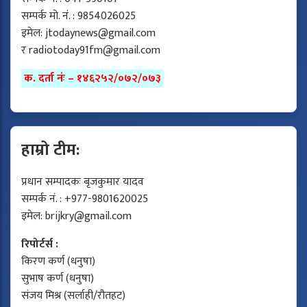
सम्पर्क मो. नं. : 9854026025
इमेल:
jtodaynews@gmail.com
र
radiotoday91fm@gmail.com
क. दर्ता नंः – १४६२५२/०७२/०७३
हाम्रो टीम:
प्रधान सम्पादकः बृजकुमार यादव
सम्पर्क नं. : +977-9801620025
इमेल:
brijkry@gmail.com
रिपोर्टर्स :
किरण कर्ण (धनुषा)
सुभाष कर्ण (धनुषा)
संजय मिश्र (सर्लाही/रौतहट)