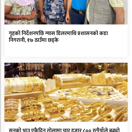
गृहको निर्देशनपछि ग्यास डिलरमाथि प्रशासनको कडा
निगरानी, १७ ठाउँमा छड्के
सुनको भाउ एकैदिन तोलामा चार हजार ८०० रुपैयाँले बढ्यो