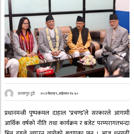
जनकपुर टुडे
२०८१ बैशाख ९, आईतवार १४:४०
प्रधानमन्त्री पुष्पकमल दाहाल
‘प्रचण्ड’ले
सरकारले आगामी
आर्थिक वर्षको नीति तथा कार्यक्रम र बजेट परम्परागतभन्दा
भिन्न ढङ्गले ल्याउन लागेको बताएका छन् । आज धनगढी