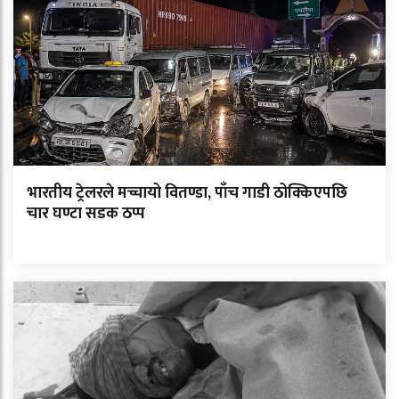
भारतीय ट्रेलरले मच्चायो वितण्डा, पाँच गाडी ठोक्किएपछि
चार घण्टा सडक ठप्प