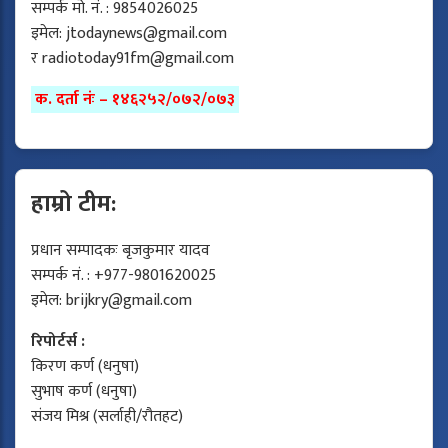
सम्पर्क मो. नं. : 9854026025
इमेल:
jtodaynews@gmail.com
र
radiotoday91fm@gmail.com
क. दर्ता नंः – १४६२५२/०७२/०७३
हाम्रो टीम:
प्रधान सम्पादकः बृजकुमार यादव
सम्पर्क नं. : +977-9801620025
इमेल:
brijkry@gmail.com
रिपोर्टर्स :
किरण कर्ण (धनुषा)
सुभाष कर्ण (धनुषा)
संजय मिश्र (सर्लाही/रौतहट)