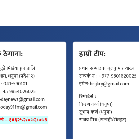
क ठेगाना:
हाम्रो टीम:
डे मिडिया ग्रुप प्रालि
प्रधान सम्पादकः बृजकुमार यादव
म, धनुषा (प्रदेश २)
सम्पर्क नं. : +977-9801620025
ं. : 041-590101
इमेल:
brijkry@gmail.com
मो. नं. : 9854026025
रिपोर्टर्स :
odaynews@gmail.com
किरण कर्ण (धनुषा)
today91fm@gmail.com
सुभाष कर्ण (धनुषा)
ा नंः – १४६२५२/०७२/०७३
संजय मिश्र (सर्लाही/रौतहट)