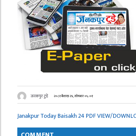
जनकपुर टुडे
२०८१ बैशाख २४, सोमबार ०५:०१
Janakpur Today Baisakh 24 PDF VIEW/DOWN
COMMENT