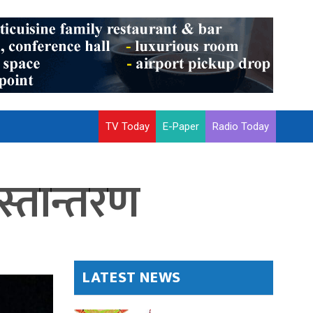
TV Today
E-Paper
Radio Today
्तान्तरण
LATEST NEWS