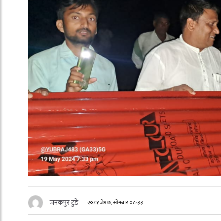
जनकपुर टुडे
२०८१ जेष्ठ ७, सोमबार ०८:३३