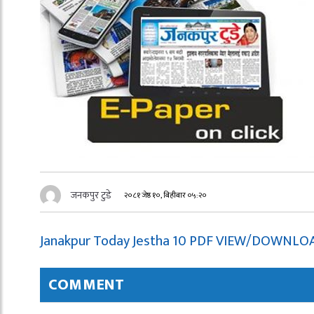
जनकपुर टुडे
२०८१ जेष्ठ १०, बिहीबार ०५:२०
Janakpur Today Jestha 10 PDF VIEW/DOWNLO
COMMENT