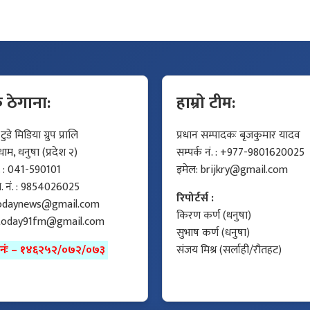
क ठेगाना:
हाम्रो टीम:
डे मिडिया ग्रुप प्रालि
प्रधान सम्पादकः बृजकुमार यादव
म, धनुषा (प्रदेश २)
सम्पर्क नं. : +977-9801620025
ं. : 041-590101
इमेल:
brijkry@gmail.com
मो. नं. : 9854026025
रिपोर्टर्स :
odaynews@gmail.com
किरण कर्ण (धनुषा)
today91fm@gmail.com
सुभाष कर्ण (धनुषा)
ा नंः – १४६२५२/०७२/०७३
संजय मिश्र (सर्लाही/रौतहट)