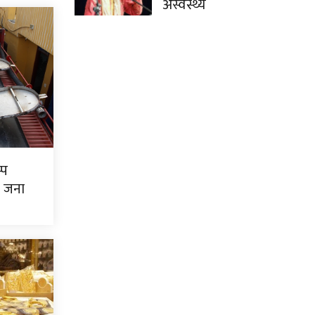
अस्वस्थ्य
्प
७ जना