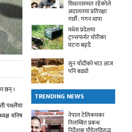
विधानसम्मत रहेकोले
अदालतमा प्रतिरक्षा
गर्छौ : गगन थापा
मधेस प्रदेशमा
ट्रान्सफर्मर चोरीका
घटना बढ्दै
सुन चाँदीको भाउ आज
पनि बढ्यो
का छन् ।
TRENDING NEWS
्ती पथलैया
नेपाल टेलिकमका
्यक्ष मनिष
निलम्बित प्रबन्ध
निर्देशक पौडेलविरुद्ध