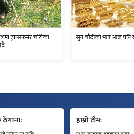
देशमा ट्रान्सफर्मर चोरीका
सुन चाँदीको भाउ आज पनि ब
्दै
क ठेगाना:
हाम्रो टीम: