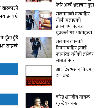
फेरि अर्को भ्रष्टाचार मुद्दा
ल खस्काउने
सलमानको घरबाहिर
ालय छ यहाँ
गोली चलाएको
प्रकरणमा पक्राउ
युवकले गरे आत्महत्या
ुँदा हुँदै
सलमान खानको
्यक्ष साहको
निवासबाहिर हवाई
फायरिङ गर्नेको तस्विर
सार्बजनिक
आज देशभरका फिल्म
हल बन्द
वरिष्ठ शास्त्रीय गायक
गुरुदेव कामत