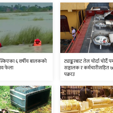
िस्किएका ६ वर्षीय बालकको
ट्याङ्करबाट तेल चोर्दा चोर्दै पम
शव फेला
सञ्चालक र कर्मचारीसहित 
पक्राउ