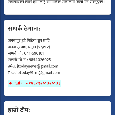
समाचारको लागि हामीलाई सामाजिक संजालमा फलो गर्न सक्नुहुन्छ ।
सम्पर्क ठेगाना:
जनकपुर टुडे मिडिया ग्रुप प्रालि
जनकपुरधाम, धनुषा (प्रदेश २)
सम्पर्क नं. : 041-590101
सम्पर्क मो. नं. : 9854026025
इमेल:
jtodaynews@gmail.com
र
radiotoday91fm@gmail.com
क. दर्ता नंः – १४६२५२/०७२/०७३
हाम्रो टीम: