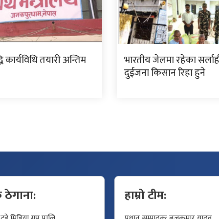
ि कार्यविधि तयारी अन्तिम
भारतीय जेलमा रहेका सर्ला
दुईजना किसान रिहा हुने
क ठेगाना:
हाम्रो टीम:
डे मिडिया ग्रुप प्रालि
प्रधान सम्पादकः बृजकुमार यादव