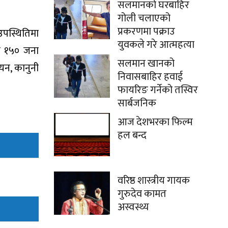
सलमानको घरबाहिर
गोली चलाएको
प्रकरणमा पक्राउ
उपस्थितिमा
युवकले गरे आत्महत्या
नमा १५० जना
सलमान खानको
ययन, कानुनी
निवासबाहिर हवाई
फायरिङ गर्नेको तस्विर
सार्बजनिक
आज देशभरका फिल्म
हल बन्द
वरिष्ठ शास्त्रीय गायक
गुरुदेव कामत
अस्वस्थ्य