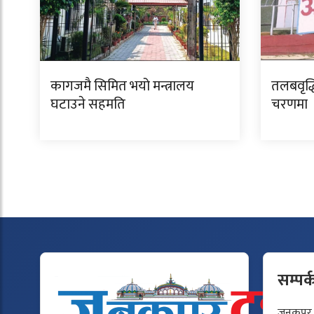
कागजमै सिमित भयो मन्त्रालय
तलबवृद्ध
घटाउने सहमति
चरणमा
सम्पर्
जनकपुर टु