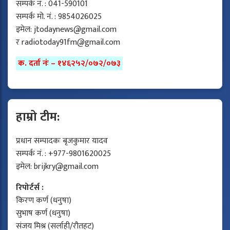
सम्पर्क नं. : 041-590101
सम्पर्क मो. नं. : 9854026025
इमेल:
jtodaynews@gmail.com
र
radiotoday91fm@gmail.com
क. दर्ता नंः – १४६२५२/०७२/०७३
हाम्रो टीम:
प्रधान सम्पादकः बृजकुमार यादव
सम्पर्क नं. : +977-9801620025
इमेल:
brijkry@gmail.com
रिपोर्टर्स :
किरण कर्ण (धनुषा)
सुभाष कर्ण (धनुषा)
संजय मिश्र (सर्लाही/रौतहट)