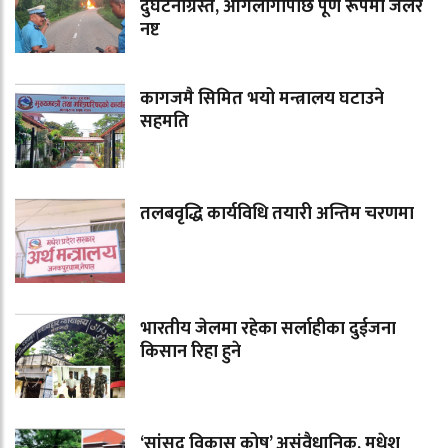
दुर्घटनाग्रस्त, आगलागीपछि पूर्ण रूपमा जलेर
नष्ट
कागजमै सिमित भयो मन्त्रालय घटाउने
सहमति
तलबवृद्धि कार्यविधि तयारी अन्तिम चरणमा
भारतीय जेलमा रहेका सर्लाहीका दुईजना
किसान रिहा हुने
‘सांसद विकास कोष’ असंवैधानिक, मधेश