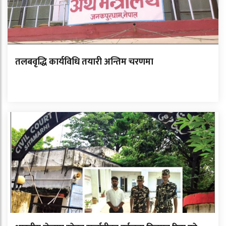
तलबवृद्धि कार्यविधि तयारी अन्तिम चरणमा