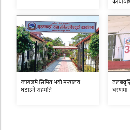
कार्यविध
कागजमै सिमित भयो मन्त्रालय
तलबवृद्ध
घटाउने सहमति
चरणमा