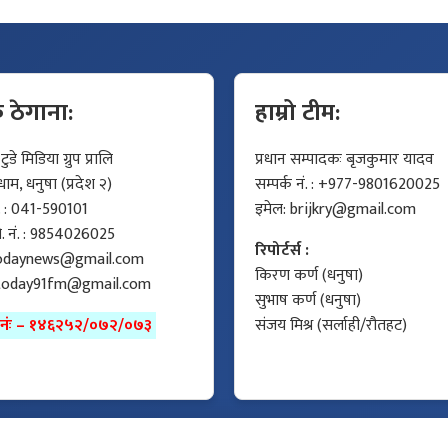
क ठेगाना:
हाम्रो टीम:
डे मिडिया ग्रुप प्रालि
प्रधान सम्पादकः बृजकुमार यादव
म, धनुषा (प्रदेश २)
सम्पर्क नं. : +977-9801620025
ं. : 041-590101
इमेल:
brijkry@gmail.com
मो. नं. : 9854026025
रिपोर्टर्स :
odaynews@gmail.com
किरण कर्ण (धनुषा)
today91fm@gmail.com
सुभाष कर्ण (धनुषा)
ा नंः – १४६२५२/०७२/०७३
संजय मिश्र (सर्लाही/रौतहट)