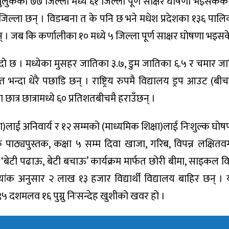
मुलुकका ७७ जिल्ला मध्ये ६१ जिल्ला पूर्ण साक्षर घोषणा भइसकेका 
 जिल्ला छन् । विडम्बना त के पनि छ भने मधेश प्रदेशका १३६ पाल
न् । जब कि कर्णालीका १० मध्ये ५ जिल्ला पूर्ण साक्षर घोषणा भइस
ग्दो छ । मध्येका मुसहर जातिका ३.७, डुम जातिका ६.५ र चमार ज
 भन्दा धेरै पछाडि छन् । राष्ट्रिय रुपमै विद्यालय ड्रप आउट (बीच
छात्र छात्रामध्ये ६० प्रतिशतबीचमै हराउँछन् ।
ा)लाई अनिवार्य र १२ सम्मको (माध्यमिक शिक्षा)लाई निःशुल्क घो
पाठ्यपुस्तक, कक्षा ५ सम्म दिवा खाजा, गरिब, विपन्न लक्षितवर्ग छ
ले ‘बेटी पढाऊ, बेटी बचाऊ’ कार्यक्रम मार्फत छोरी बीमा, साइकल
ांक अनुसार २ लाख १३ हजार विद्यार्थी विद्यालय बाहिर छन् । 
५ दशमलव १६ पुग्नु निःसन्देह खुशीको खवर हो ।