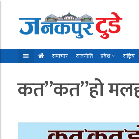
समाचार
राजनीति
प्रदेश
राष्ट्रिय
कत”कत”हो मलहम