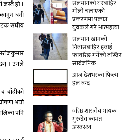
सलमानको घरबाहिर
 जस्तै हो ।
गोली चलाएको
 कानुन बनी
प्रकरणमा पक्राउ
 पटक संघीय
युवकले गरे आत्महत्या
सलमान खानको
निवासबाहिर हवाई
 सरोजकुमार
फायरिङ गर्नेको तस्विर
सार्बजनिक
 छन् । उनले
आज देशभरका फिल्म
हल बन्द
बीच चाँदीको
र घोषणा भयो
वरिष्ठ शास्त्रीय गायक
 पालिका पनि
गुरुदेव कामत
अस्वस्थ्य