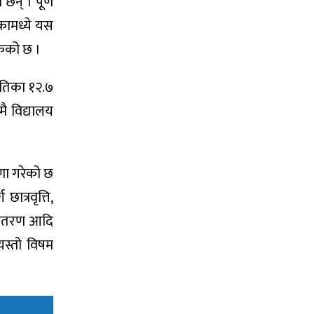
छन् । पूर्ण
िकामध्ये यस
केको छ ।
ातिका १२.७
मै विद्यालय
षणा गरेको छ
ात्रवृत्ति,
 वितरण आदि
यस्तो विषम