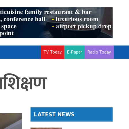
TV Today
E-Paper
Radio Today
रशिक्षण
LATEST NEWS