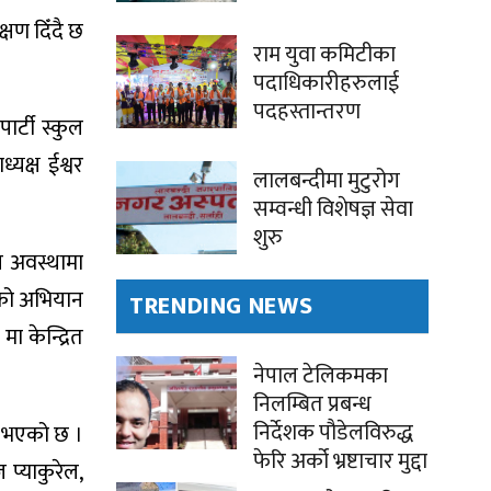
्षण दिँदै छ
राम युवा कमिटीका
पदाधिकारीहरुलाई
पदहस्तान्तरण
र्टी स्कुल
यक्ष ईश्वर
लालबन्दीमा मुटुरोग
सम्वन्धी विशेषज्ञ सेवा
शुरु
न अवस्थामा
नको अभियान
TRENDING NEWS
 केन्द्रित
नेपाल टेलिकमका
निलम्बित प्रबन्ध
निर्देशक पौडेलविरुद्ध
म भएको छ ।
फेरि अर्को भ्रष्टाचार मुद्दा
 प्याकुरेल,