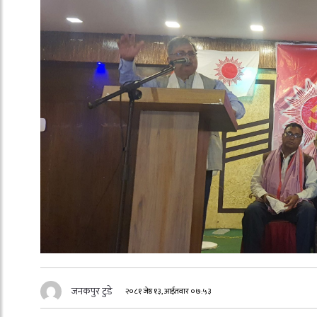
जनकपुर टुडे
२०८१ जेष्ठ १३, आईतवार ०७:५३