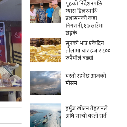
गृहको निर्देशनपछि
ग्यास डिलरमाथि
प्रशासनको कडा
निगरानी, १७ ठाउँमा
छड्के
सुनको भाउ एकैदिन
तोलामा चार हजार ८००
रुपैयाँले बढ्यो
यस्तो रहनेछ आजको
मौसम
हर्मुज खोल्न तेहरानले
अघि सार्‍यो यस्तो सर्त