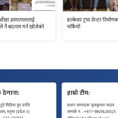
आँखा अस्पताललाई
ढल्केवर ट्रमा सेन्टर निर्माण
े नै बदनाम गर्न खोजेको
चर्कियो
क ठेगाना:
हाम्रो टीम:
डे मिडिया ग्रुप प्रालि
प्रधान सम्पादकः बृजकुमार यादव
म, धनुषा (प्रदेश २)
सम्पर्क नं. : +977-9801620025