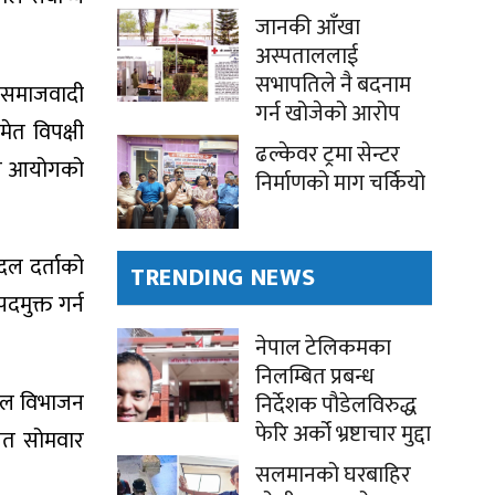
जानकी आँखा
अस्पताललाई
सभापतिले नै बदनाम
ा समाजवादी
गर्न खोजेको आरोप
ेत विपक्षी
ढल्केवर ट्रमा सेन्टर
ाले आयोगको
निर्माणको माग चर्कियो
दल दर्ताको
TRENDING NEWS
दमुक्त गर्न
नेपाल टेलिकमका
निलम्बित प्रबन्ध
 दल विभाजन
निर्देशक पौडेलविरुद्ध
फेरि अर्को भ्रष्टाचार मुद्दा
 गत सोमवार
सलमानको घरबाहिर