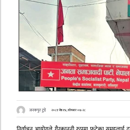
जनकपुर टुडे
२०८१ जेष्ठ १४, सोमबार ०७:२८
निर्वाचन आयोगले गैरकानुनी रुपमा फुटेका समूहलाई दल