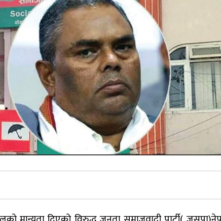
को मान्यता दिएको विरुद्ध जनता समाजवादी पार्टी( जसपा)नेपा