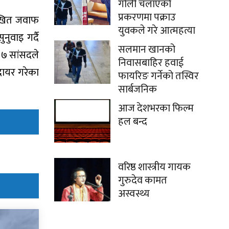
गोली चलाएको
प्रकरणमा पक्राउ
लिखित जवाफ
युवकले गरे आत्महत्या
ुवाइ गर्दै
सलमान खानको
 ७ सांसदले
निवासबाहिर हवाई
 दायर गरेका
फायरिङ गर्नेको तस्विर
सार्बजनिक
आज देशभरका फिल्म
हल बन्द
वरिष्ठ शास्त्रीय गायक
गुरुदेव कामत
अस्वस्थ्य