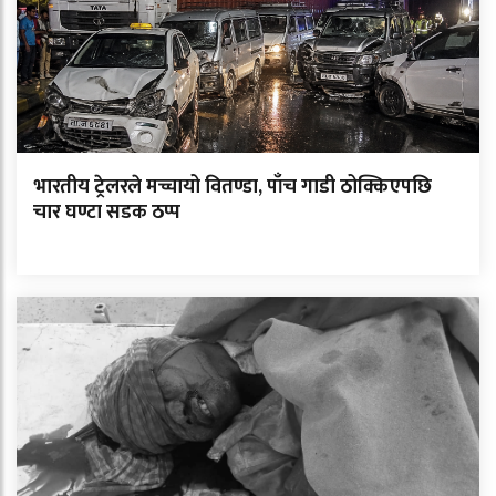
भारतीय ट्रेलरले मच्चायो वितण्डा, पाँच गाडी ठोक्किएपछि
चार घण्टा सडक ठप्प