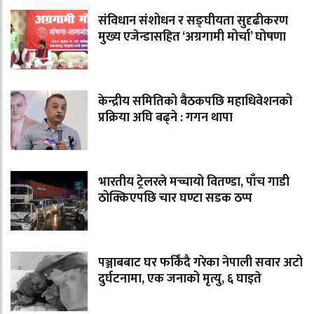
संविधान संशोधन र सङ्घीयता सुदृढीकरण
मुख्य एजेन्डासहित ‘अग्रगामी मोर्चा’ घोषणा
केन्द्रीय समितिको बैठकपछि महाधिवेशनको
प्रक्रिया अघि बढ्ने : गगन थापा
भारतीय ट्रेलरले मच्चायो वितण्डा, पाँच गाडी
ठोक्किएपछि चार घण्टा सडक ठप्प
पञ्जाबबाट घर फर्किंदै गरेका नेपाली सवार अटो
दुर्घटनामा, एक जनाको मृत्यु, ६ घाइते