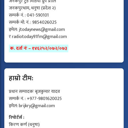
जनकपुर टुडे मिडिया ग्रुप प्रालि
जनकपुरधाम, धनुषा (प्रदेश २)
सम्पर्क नं. : 041-590101
सम्पर्क मो. नं. : 9854026025
इमेल:
jtodaynews@gmail.com
र
radiotoday91fm@gmail.com
क. दर्ता नंः – १४६२५२/०७२/०७३
हाम्रो टीम:
प्रधान सम्पादकः बृजकुमार यादव
सम्पर्क नं. : +977-9801620025
इमेल:
brijkry@gmail.com
रिपोर्टर्स :
किरण कर्ण (धनुषा)