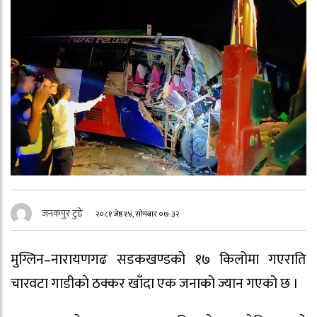
जनकपुर टुडे
२०८१ जेष्ठ १४, सोमबार ०७:३२
मुग्लिन–नारायणगढ सडकखण्डको १७ किलोमा गएराति
चारवटा गाडीकाे ठक्कर खाँदा एक जनाको ज्यान गएको छ ।