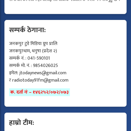
सम्पर्क ठेगाना:
जनकपुर टुडे मिडिया ग्रुप प्रालि
जनकपुरधाम, धनुषा (प्रदेश २)
सम्पर्क नं. : 041-590101
सम्पर्क मो. नं. : 9854026025
इमेल:
jtodaynews@gmail.com
र
radiotoday91fm@gmail.com
क. दर्ता नंः – १४६२५२/०७२/०७३
हाम्रो टीम: