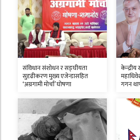
संविधान संशोधन र सङ्घीयता
केन्द्र
सुदृढीकरण मुख्य एजेन्डासहित
महाधिवेश
‘अग्रगामी मोर्चा’ घोषणा
गगन था