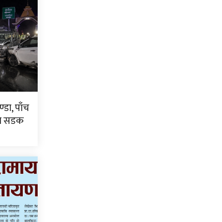
्डा, पाँच
टा सडक