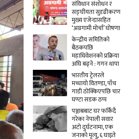
संविधान संशोधन र
सङ्घीयता सुदृढीकरण
मुख्य एजेन्डासहित
‘अग्रगामी मोर्चा’ घोषणा
केन्द्रीय समितिको
बैठकपछि
महाधिवेशनको प्रक्रिया
अघि बढ्ने : गगन थापा
भारतीय ट्रेलरले
मच्चायो वितण्डा, पाँच
गाडी ठोक्किएपछि चार
घण्टा सडक ठप्प
पञ्जाबबाट घर फर्किंदै
गरेका नेपाली सवार
अटो दुर्घटनामा, एक
जनाको मृत्यु, ६ घाइते