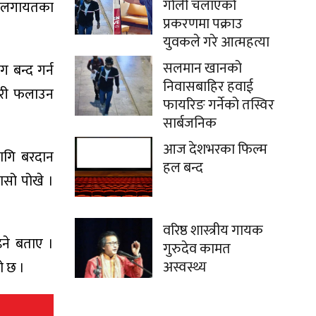
गोली चलाएको
ालनलगायतका
प्रकरणमा पक्राउ
युवकले गरे आत्महत्या
सलमान खानको
 बन्द गर्न
निवासबाहिर हवाई
कारी फलाउन
फायरिङ गर्नेको तस्विर
सार्बजनिक
आज देशभरका फिल्म
लागि बरदान
हल बन्द
ासो पोखे ।
वरिष्ठ शास्त्रीय गायक
इने बताए ।
गुरुदेव कामत
अस्वस्थ्य
ो छ ।