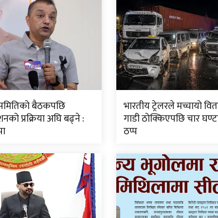
ीय समितिको बैठकपछि
भारतीय ट्रेलरले मच्चायो वितण
नको प्रक्रिया अघि बढ्ने :
गाडी ठोक्किएपछि चार घण्
पा
ठप्प