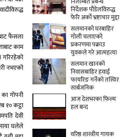
निलम्बित प्रबन्ध
निर्देशक पौडेलविरुद्ध
ादीविरुद्ध
फेरि अर्को भ्रष्टाचार मुद्दा
सलमानको घरबाहिर
गोली चलाएको
तबाट फैसला
प्रकरणमा पक्राउ
उताबाट काम
युवकले गरे आत्महत्या
म गरिरहेको
सलमान खानको
कारी नभएको
निवासबाहिर हवाई
फायरिङ गर्नेको तस्विर
सार्बजनिक
५ का गोपनी
आज देशभरका फिल्म
ब १० कट्ठा
हल बन्द
ामपति देवी
माया घलेले
वरिष्ठ शास्त्रीय गायक
ठगी मुद्दा