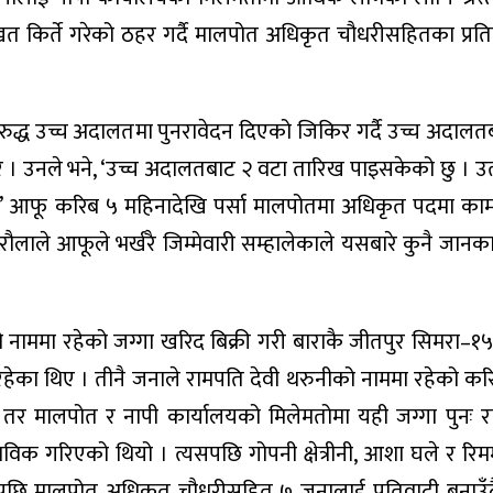
िखत किर्ते गरेको ठहर गर्दै मालपोत अधिकृत चौधरीसहितका प्रतिव
्ध उच्च अदालतमा पुनरावेदन दिएको जिकिर गर्दै उच्च अदाल
रे । उनले भने, ‘उच्च अदालतबाट २ वटा तारिख पाइसकेको छु । 
।’ आफू करिब ५ महिनादेखि पर्सा मालपोतमा अधिकृत पदमा का
रौलाले आफूले भर्खरै जिम्मेवारी सम्हालेकाले यसबारे कुनै जान
ो नाममा रहेको जग्गा खरिद बिक्री गरी बाराकै जीतपुर सिमरा–१
इरहेका थिए । तीनै जनाले रामपति देवी थरुनीको नाममा रहेको करि
र मालपोत र नापी कार्यालयको मिलेमतोमा यही जग्गा पुनः र
विक गरिएको थियो । त्यसपछि गोपनी क्षेत्रीनी, आशा घले र रिम
पछि मालपोत अधिकृत चौधरीसहित ७ जनालाई प्रतिवादी बनाउँदै 