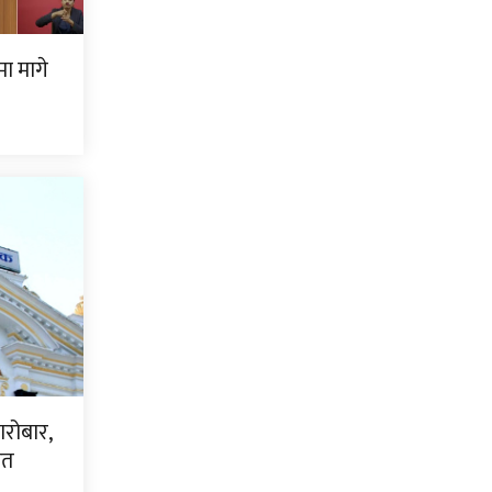
ामा मागे
ारोबार,
धित