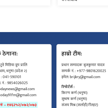
क ठेगाना:
हाम्रो टीम:
डे मिडिया ग्रुप प्रालि
प्रधान सम्पादकः बृजकुमार यादव
म, धनुषा (प्रदेश २)
सम्पर्क नं. : +977-9801620025
ं. : 041-590101
इमेल:
brijkry@gmail.com
मो. नं. : 9854026025
रिपोर्टर्स :
odaynews@gmail.com
किरण कर्ण (धनुषा)
today91fm@gmail.com
सुभाष कर्ण (धनुषा)
ा नंः – १४६२५२/०७२/०७३
संजय मिश्र (सर्लाही/रौतहट)