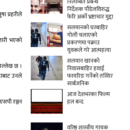
निलम्बित प्रबन्ध
निर्देशक पौडेलविरुद्ध
ा प्रहरीले
फेरि अर्को भ्रष्टाचार मुद्दा
सलमानको घरबाहिर
गोली चलाएको
जारी भएको
प्रकरणमा पक्राउ
युवकले गरे आत्महत्या
सलमान खानको
उल्लेख छ ।
निवासबाहिर हवाई
डाबाट उनले
फायरिङ गर्नेको तस्विर
सार्बजनिक
आज देशभरका फिल्म
सपी रञ्जन‌‌‌
हल बन्द
वरिष्ठ शास्त्रीय गायक