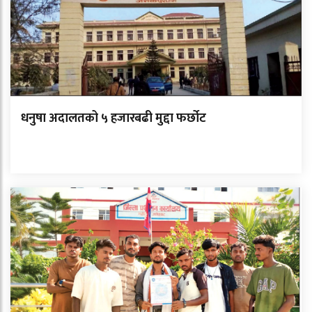
धनुषा अदालतको ५ हजारबढी मुद्दा फर्छोट