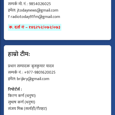
सम्पर्क मो. नं. : 9854026025
इमेल:
jtodaynews@gmail.com
र
radiotoday91fm@gmail.com
क. दर्ता नंः – १४६२५२/०७२/०७३
हाम्रो टीम:
प्रधान सम्पादकः बृजकुमार यादव
सम्पर्क नं. : +977-9801620025
इमेल:
brijkry@gmail.com
रिपोर्टर्स :
किरण कर्ण (धनुषा)
सुभाष कर्ण (धनुषा)
संजय मिश्र (सर्लाही/रौतहट)