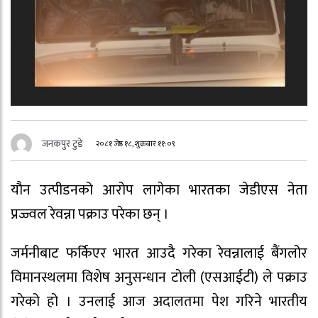
जनकपुर टुडे
२०८१ जेष्ठ १८, शुक्रबार ११:०९
यौन उत्पीडनको आरोप लागेका भारतका
जेडीएस
नेता
प्रज्ज्वल
रेवन्ना
पक्राउ परेका छन् ।
जर्मनीबाट फर्किएर भारत
आउदै
गरेका
रेवन्नालाई
बैंगलोर
विमानस्थलमा विशेष अनुसन्धान टोली
(एसआईटी)
ले पक्राउ
गरेको हो । उनलाई आज अदालतमा पेश गरिने भारतीय