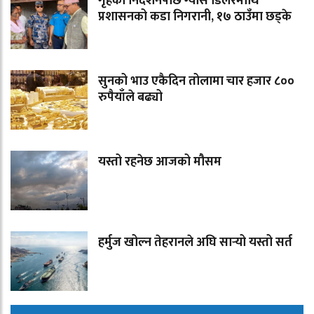
गृहको निर्देशनपछि ग्यास डिलरमाथि
प्रशासनको कडा निगरानी, १७ ठाउँमा छड्के
सुनको भाउ एकैदिन तोलामा चार हजार ८००
रुपैयाँले बढ्यो
यस्तो रहनेछ आजको मौसम
हर्मुज खोल्न तेहरानले अघि सार्‍यो यस्तो सर्त