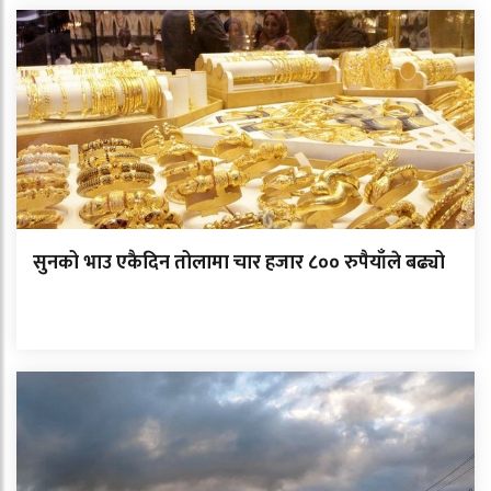
सुनको भाउ एकैदिन तोलामा चार हजार ८०० रुपैयाँले बढ्यो