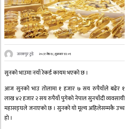
जनकपुर टुडे
२०८१ जेष्ठ १८, शुक्रबार १२:०९
सुनको भाउमा नयाँ रेकर्ड कायम भएको छ ।
आज सुनको भाउ तोलामा १ हजार ७ सय रुपैयाँले बढेर १
लाख ४२ हजार २ सय रुपैयाँ पुगेको नेपाल सुनचाँदी व्यवसायी
महासङ्घले जनाएको छ । सुनको यो मूल्य अहिलेसम्मकै उच्च
हो ।