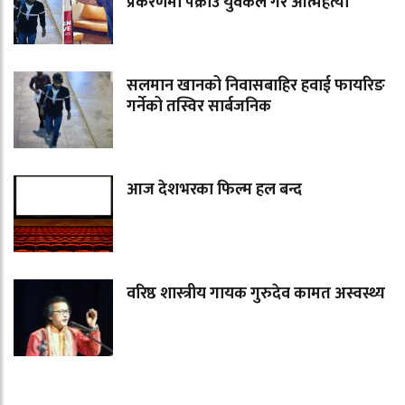
प्रकरणमा पक्राउ युवकले गरे आत्महत्या
सलमान खानको निवासबाहिर हवाई फायरिङ
गर्नेको तस्विर सार्बजनिक
आज देशभरका फिल्म हल बन्द
वरिष्ठ शास्त्रीय गायक गुरुदेव कामत अस्वस्थ्य