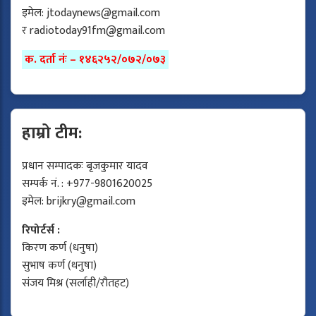
इमेल:
jtodaynews@gmail.com
र
radiotoday91fm@gmail.com
क. दर्ता नंः – १४६२५२/०७२/०७३
हाम्रो टीम:
प्रधान सम्पादकः बृजकुमार यादव
सम्पर्क नं. : +977-9801620025
इमेल:
brijkry@gmail.com
रिपोर्टर्स :
किरण कर्ण (धनुषा)
सुभाष कर्ण (धनुषा)
संजय मिश्र (सर्लाही/रौतहट)