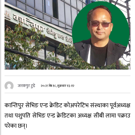
जनकपुर टुडे
२०८१ जेष्ठ १८, शुक्रबार १३:१२
कान्तिपुर सेभिङ एन्ड क्रेडिट कोअपरेटिभ संस्थाका पूर्वअध्यक्ष
तथा पशुपति सेभिङ एन्ड क्रेडिटका अध्यक्ष सीबी लामा पक्राउ
परेका छन्।