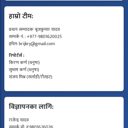
हाम्रो टीम:
प्रधान सम्पादकः बृजकुमार यादव
सम्पर्क नं. : +977-9801620025
इमेल:
brijkry@gmail.com
रिपोर्टर्स :
किरण कर्ण (धनुषा)
सुभाष कर्ण (धनुषा)
संजय मिश्र (सर्लाही/रौतहट)
विज्ञापनका लागि:
राजेन्द्र यादव
सम्पर्क मो. नं:9801626026