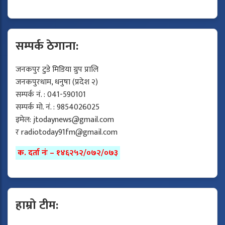
सम्पर्क ठेगाना:
जनकपुर टुडे मिडिया ग्रुप प्रालि
जनकपुरधाम, धनुषा (प्रदेश २)
सम्पर्क नं. : 041-590101
सम्पर्क मो. नं. : 9854026025
इमेल:
jtodaynews@gmail.com
र
radiotoday91fm@gmail.com
क. दर्ता नंः – १४६२५२/०७२/०७३
हाम्रो टीम: