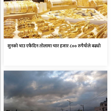
सुनको भाउ एकैदिन तोलामा चार हजार ८०० रुपैयाँले बढ्यो