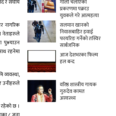
ासद र संघीय
गोली चलाएको
प्रकरणमा पक्राउ
युवकले गरे आत्महत्या
 तर नागरिक
सलमान खानको
निवासबाहिर हवाई
 नेताहरुले
फायरिङ गर्नेको तस्विर
ा पु¥याउन
सार्बजनिक
साथ रहनेमा
आज देशभरका फिल्म
हल बन्द
ि व्यवस्था,
ार उनीहरुले
वरिष्ठ शास्त्रीय गायक
गुरुदेव कामत
अस्वस्थ्य
 रहेको छ ।
पाका ८ जना