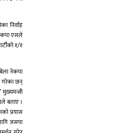
का निर्वाह
नेकपा एसले
ार्टीको १/१
बेला नेकपा
 गरेका छन्
ख्यमन्त्री
नले बताए ।
नको प्रयास
 लागि जसपा
मर्थन गरेर