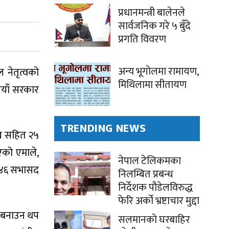
प्रधानमन्त्री बालेनले
सार्वजनिक गरे ५ बुँदे
प्रगति विवरण
अन्य भूगोलमा रामायण,
नेतृत्वको
मिथिलामा सीतायण
नयाँ सरकार
TRENDING NEWS
ुख सहित २५
एको एमाले,
नेपाल टेलिकमका
क ४६ सभासद
निलम्बित प्रबन्ध
निर्देशक पौडेलविरुद्ध
फेरि अर्को भ्रष्टाचार मुद्दा
र बनाउन थप
सलमानको घरबाहिर