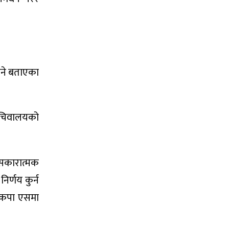
िने बताएका
 सचिवालयको
 सकारात्मक
र्णय कुर्न
नेकपा एसमा