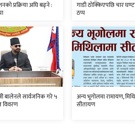
नको प्रक्रिया अघि बढ्ने :
गाडी ठोक्किएपछि चार घण्
पा
ठप्प
्त्री बालेनले सार्वजनिक गरे ५
अन्य भूगोलमा रामायण, मिथ
गति विवरण
सीतायण