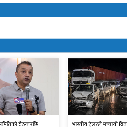
ीय समितिको बैठकपछि
भारतीय ट्रेलरले मच्चायो वितण