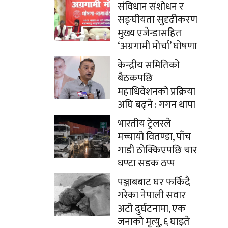
संविधान संशोधन र
सङ्घीयता सुदृढीकरण
मुख्य एजेन्डासहित
‘अग्रगामी मोर्चा’ घोषणा
केन्द्रीय समितिको
बैठकपछि
महाधिवेशनको प्रक्रिया
अघि बढ्ने : गगन थापा
भारतीय ट्रेलरले
मच्चायो वितण्डा, पाँच
गाडी ठोक्किएपछि चार
घण्टा सडक ठप्प
पञ्जाबबाट घर फर्किंदै
गरेका नेपाली सवार
अटो दुर्घटनामा, एक
जनाको मृत्यु, ६ घाइते