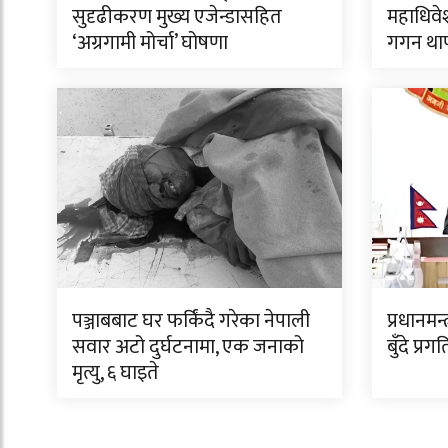
सुदृढीकरण मुख्य एजेन्डासहित
महाधिवेश
‘अग्रगामी मोर्चा’ घोषणा
गगन था
पञ्जाबबाट घर फर्किंदै गरेका नेपाली
प्रधानमन
सवार अटो दुर्घटनामा, एक जनाको
बुँदे प्र
मृत्यु, ६ घाइते