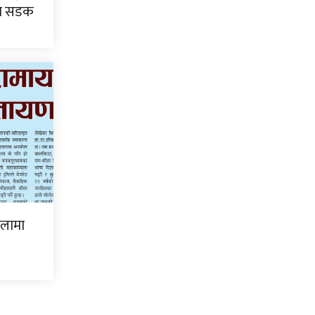
टा सडक
िलामा