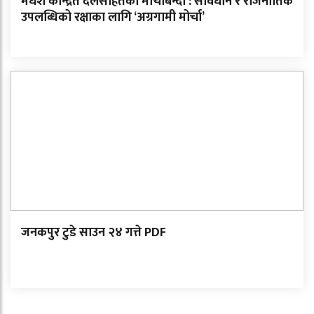
मधेश केन्द्रित दलसहितको मोर्चाबन्दी : संविधान र राजनीतिक
उपलब्धिको रक्षाका लागि ‘अग्रगामी मोर्चा’
जनकपुर टुडे साउन २४ गत्ते PDF