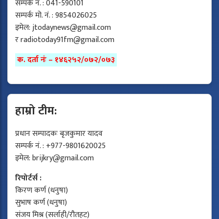
सम्पर्क नं. : 041-590101
सम्पर्क मो. नं. : 9854026025
इमेल:
jtodaynews@gmail.com
र
radiotoday91fm@gmail.com
क. दर्ता नंः – १४६२५२/०७२/०७३
हाम्रो टीम:
प्रधान सम्पादकः बृजकुमार यादव
सम्पर्क नं. : +977-9801620025
इमेल:
brijkry@gmail.com
रिपोर्टर्स :
किरण कर्ण (धनुषा)
सुभाष कर्ण (धनुषा)
संजय मिश्र (सर्लाही/रौतहट)