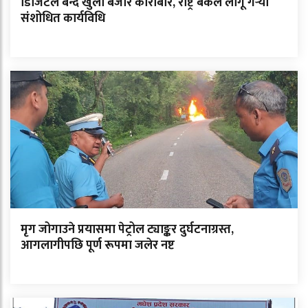
डिजिटल बन्दै खुला बजार कारोबार, राष्ट्र बैंकले लागू गर्‍यो
संशोधित कार्यविधि
मृग जोगाउने प्रयासमा पेट्रोल ट्याङ्कर दुर्घटनाग्रस्त,
आगलागीपछि पूर्ण रूपमा जलेर नष्ट