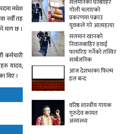
सलमानको घरबाहिर
ो पदमा मधेश
गोली चलाएको
प्रकरणमा पक्राउ
वा नवौँ तह
युवकले गरे आत्महत्या
को माग छ ।
सलमान खानको
निवासबाहिर हवाई
फायरिङ गर्नेको तस्विर
ती कर्मचारी
सार्बजनिक
ृतहरु यादव,
आज देशभरका फिल्म
का थिए ।
हल बन्द
वरिष्ठ शास्त्रीय गायक
गुरुदेव कामत
अस्वस्थ्य