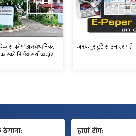
विकास कोष’ असंवैधानिक,
जनकपुर टुडे साउन २१ गत्ते
ारको निर्णय सर्वोच्चद्वारा
क ठेगाना:
हाम्रो टीम: