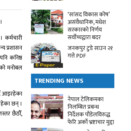
‘सांसद विकास कोष’
 ।
असंवैधानिक, मधेश
सरकारको निर्णय
सर्वोच्चद्वारा बदर
। कर्मचारी
्य प्रशासन
जनकपुर टुडे साउन २१
गत्ते PDF
पनि कनिष्ठ
रूको मनोबल
TRENDING NEWS
दै आइरहेका
नेपाल टेलिकमका
रहेका छन् ।
निलम्बित प्रबन्ध
्तर छैठौँ,
निर्देशक पौडेलविरुद्ध
फेरि अर्को भ्रष्टाचार मुद्दा