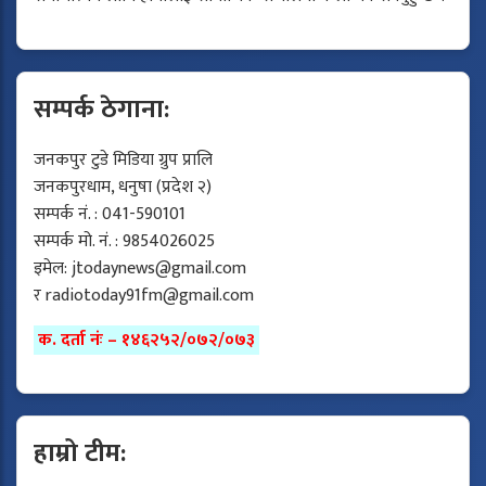
सम्पर्क ठेगाना:
जनकपुर टुडे मिडिया ग्रुप प्रालि
जनकपुरधाम, धनुषा (प्रदेश २)
सम्पर्क नं. : 041-590101
सम्पर्क मो. नं. : 9854026025
इमेल:
jtodaynews@gmail.com
र
radiotoday91fm@gmail.com
क. दर्ता नंः – १४६२५२/०७२/०७३
हाम्रो टीम: