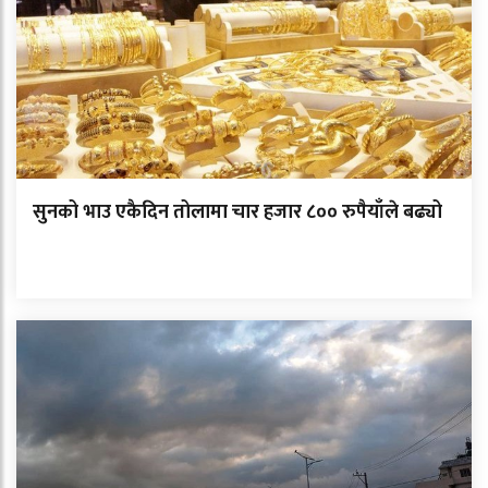
सुनको भाउ एकैदिन तोलामा चार हजार ८०० रुपैयाँले बढ्यो