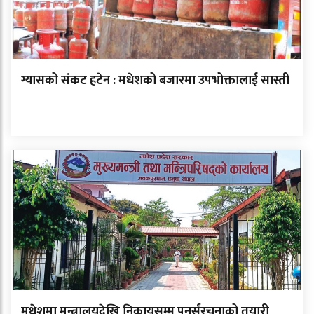
ग्यासको संकट हटेन : मधेशको बजारमा उपभोक्तालाई सास्ती
मधेशमा मन्त्रालयदेखि निकायसम्म पुनर्संरचनाको तयारी