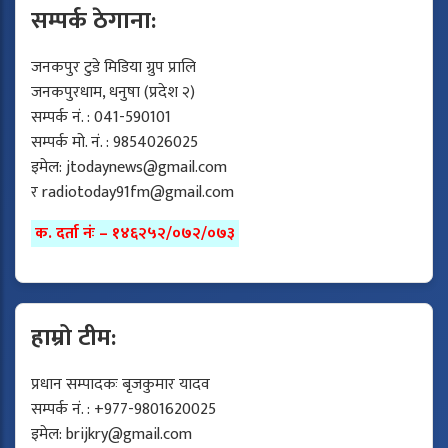
सम्पर्क ठेगाना:
जनकपुर टुडे मिडिया ग्रुप प्रालि
जनकपुरधाम, धनुषा (प्रदेश २)
सम्पर्क नं. : 041-590101
सम्पर्क मो. नं. : 9854026025
इमेल:
jtodaynews@gmail.com
र
radiotoday91fm@gmail.com
क. दर्ता नंः – १४६२५२/०७२/०७३
हाम्रो टीम:
प्रधान सम्पादकः बृजकुमार यादव
सम्पर्क नं. : +977-9801620025
इमेल:
brijkry@gmail.com