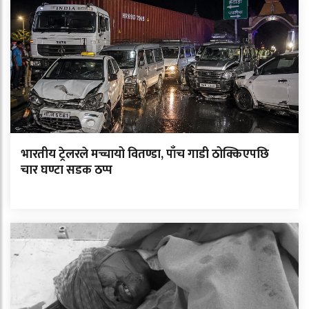
भारतीय ट्रेलरले मच्चायो वितण्डा, पाँच गाडी ठोक्किएपछि
चार घण्टा सडक ठप्प