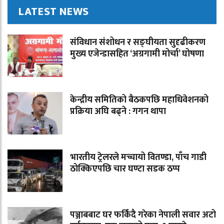
LATEST NEWS
संविधान संशोधन र सङ्घीयता सुदृढीकरण
मुख्य एजेन्डासहित ‘अग्रगामी मोर्चा’ घोषणा
केन्द्रीय समितिको बैठकपछि महाधिवेशनको
प्रक्रिया अघि बढ्ने : गगन थापा
भारतीय ट्रेलरले मच्चायो वितण्डा, पाँच गाडी
ठोक्किएपछि चार घण्टा सडक ठप्प
पञ्जाबबाट घर फर्किंदै गरेका नेपाली सवार अटो