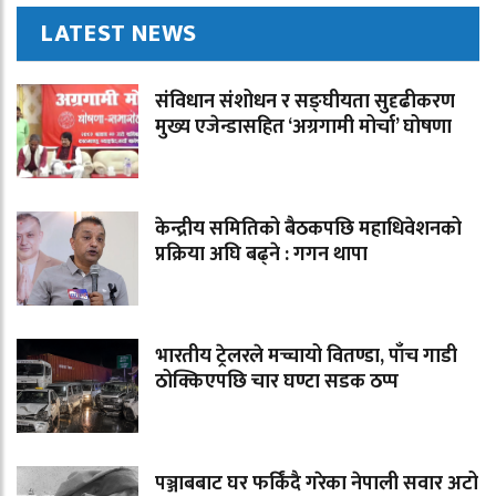
LATEST NEWS
संविधान संशोधन र सङ्घीयता सुदृढीकरण
मुख्य एजेन्डासहित ‘अग्रगामी मोर्चा’ घोषणा
केन्द्रीय समितिको बैठकपछि महाधिवेशनको
प्रक्रिया अघि बढ्ने : गगन थापा
भारतीय ट्रेलरले मच्चायो वितण्डा, पाँच गाडी
ठोक्किएपछि चार घण्टा सडक ठप्प
पञ्जाबबाट घर फर्किंदै गरेका नेपाली सवार अटो