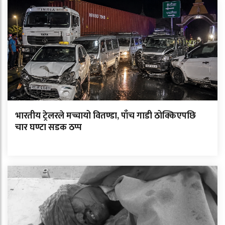
भारतीय ट्रेलरले मच्चायो वितण्डा, पाँच गाडी ठोक्किएपछि
चार घण्टा सडक ठप्प