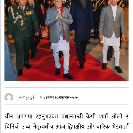
जनकपुर टुडे
२०८१ मंसिर १८, मंगलवार ०७:५०
चीन भ्रमणमा रहनुभएका प्रधानमन्त्री केपी शर्मा ओली र
चिनियाँ उच्च नेतृत्वबीच आज द्विपक्षीय औपचारिक भेटवार्ता