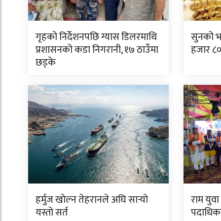
गृहको निर्देशनपछि ग्यास डिलरमाथि
सुनको भ
प्रशासनको कडा निगरानी, १७ ठाउँमा
हजार ८००
छड्के
हर्मुज खोल्न तेहरानले अघि सार्‍यो
राम युव
यस्तो सर्त
पदाधिका