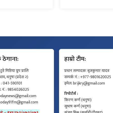
क ठेगाना:
हाम्रो टीम:
डे मिडिया ग्रुप प्रालि
प्रधान सम्पादकः बृजकुमार यादव
म, धनुषा (प्रदेश २)
सम्पर्क नं. : +977-9801620025
ं. : 041-590101
इमेल:
brijkry@gmail.com
मो. नं. : 9854026025
रिपोर्टर्स :
odaynews@gmail.com
किरण कर्ण (धनुषा)
today91fm@gmail.com
सुभाष कर्ण (धनुषा)
ा नंः – १४६२५२/०७२/०७३
संजय मिश्र (सर्लाही/रौतहट)