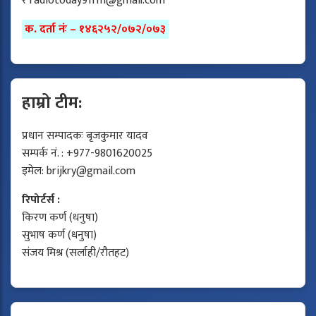
र
radiotoday91fm@gmail.com
क. दर्ता नंः – १४६२५२/०७२/०७३
हाम्रो टीम:
प्रधान सम्पादकः बृजकुमार यादव
सम्पर्क नं. : +977-9801620025
इमेल:
brijkry@gmail.com
रिपोर्टर्स :
किरण कर्ण (धनुषा)
सुभाष कर्ण (धनुषा)
संजय मिश्र (सर्लाही/रौतहट)