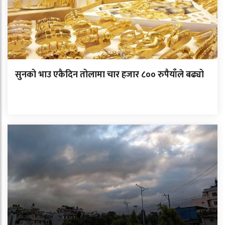
सुनको भाउ एकैदिन तोलामा चार हजार ८०० रुपैयाँले बढ्यो