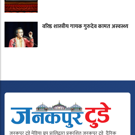
वरिष्ठ शास्त्रीय गायक गुरुदेव कामत अस्वस्थ्य
जनकपुर टुडे मेडिया ग्रुप प्रालिद्वारा प्रकाशित जनकपुर टुडे दैनिक