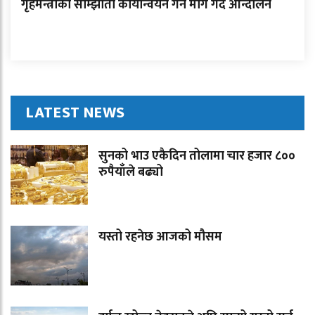
गृहमन्त्रीको साम्झौता कार्यान्वयन गर्न माग गर्दै आन्दोलन
LATEST NEWS
सुनको भाउ एकैदिन तोलामा चार हजार ८००
रुपैयाँले बढ्यो
यस्तो रहनेछ आजको मौसम