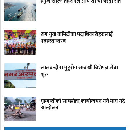
हर्मुज खोल्न तेहरानले अघि सार्‍यो यस्तो सर्त
राम युवा कमिटीका पदाधिकारीहरुलाई
पदहस्तान्तरण
लालबन्दीमा मुटुरोग सम्वन्धी विशेषज्ञ सेवा
शुरु
गृहमन्त्रीको साम्झौता कार्यान्वयन गर्न माग गर्दै
आन्दोलन