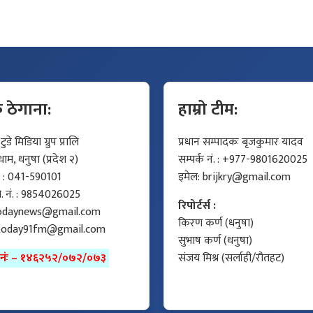
क ठेगाना:
हाम्रो टीम:
डे मिडिया ग्रुप प्रालि
प्रधान सम्पादकः बृजकुमार यादव
म, धनुषा (प्रदेश २)
सम्पर्क नं. : +977-9801620025
ं. : 041-590101
इमेल:
brijkry@gmail.com
मो. नं. : 9854026025
रिपोर्टर्स :
odaynews@gmail.com
किरण कर्ण (धनुषा)
today91fm@gmail.com
सुभाष कर्ण (धनुषा)
ा नंः – १४६२५२/०७२/०७३
संजय मिश्र (सर्लाही/रौतहट)