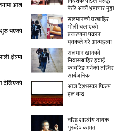
निर्देशक पौडेलविरुद्ध
तुलनामा आज
फेरि अर्को भ्रष्टाचार मुद्दा
सलमानको घरबाहिर
गोली चलाएको
 शुरु भएको
प्रकरणमा पक्राउ
युवकले गरे आत्महत्या
सलमान खानको
ी क्षेत्रमा
निवासबाहिर हवाई
फायरिङ गर्नेको तस्विर
सार्बजनिक
ना देखिएको
आज देशभरका फिल्म
हल बन्द
वरिष्ठ शास्त्रीय गायक
गुरुदेव कामत