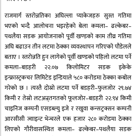
राजमार्ग स्तरोन्नतिका अघिल्ला प्याकेजहरु सुस्त गतिमा
भएको भन्दै आलोचना भइरहेको बेला कमला– ढल्केबर–
पथलैया सडक आयोजनाको पूर्वी खण्डको काम तीव्र गतिमा
अघि बढाउन तीन लटमा ठेक्का व्यवस्थापन गरिएको पौडेलले
बताए । स्तरोन्नति हुन लागेको पूर्वी खण्डको पहिलो लटमा पर्ने
कमला–बडहरी २२.०७ किलोमिटर सडक इकेके
इन्फ्रास्ट्रकचर लिमिटेड इन्डियाले ५८० करोडमा ठेक्का कबोल
गरेको छ । त्यस्तै दोस्रो लटमा पर्ने बडहरी–फुलजोर २९.७४
किमी र तेस्रो लटअन्र्तगतको फूलजोर–बडहरी २२.९४ किमी
चाइनिज कम्पनी एसडब्ल्यु इजे र रखुवा कन्सट्रक्सन कम्पनी
आरसीसी ज्वाइन्ट भेन्चरले एक हजार २८० करोडमा ठेक्का
लिएको गौरीवासस्थित कमला– ढल्केबर–पथलैया सडक