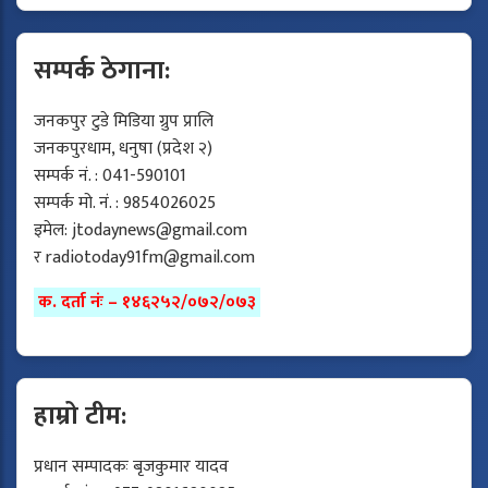
सम्पर्क ठेगाना:
जनकपुर टुडे मिडिया ग्रुप प्रालि
जनकपुरधाम, धनुषा (प्रदेश २)
सम्पर्क नं. : 041-590101
सम्पर्क मो. नं. : 9854026025
इमेल:
jtodaynews@gmail.com
र
radiotoday91fm@gmail.com
क. दर्ता नंः – १४६२५२/०७२/०७३
हाम्रो टीम:
प्रधान सम्पादकः बृजकुमार यादव