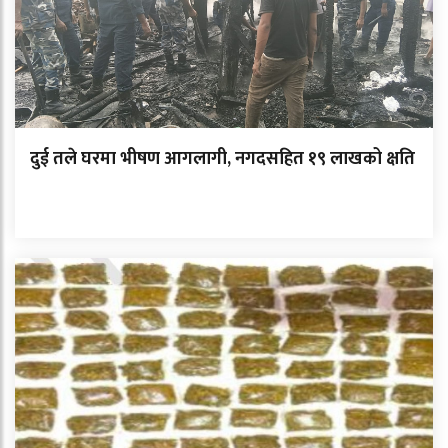
दुई तले घरमा भीषण आगलागी, नगदसहित १९ लाखको क्षति