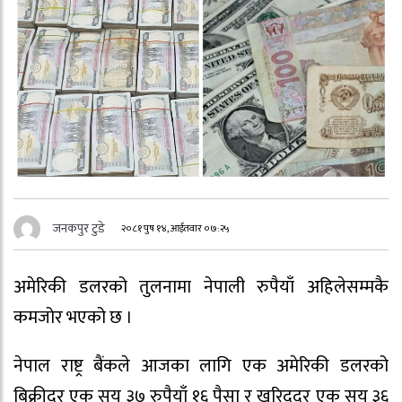
जनकपुर टुडे
२०८१ पुष १४, आईतवार ०७:२५
अमेरिकी डलरको तुलनामा नेपाली रुपैयाँ अहिलेसम्मकै
कमजोर भएको छ ।
नेपाल राष्ट्र बैंकले आजका लागि एक अमेरिकी डलरको
बिक्रीदर एक सय ३७ रुपैयाँ १६ पैसा र खरिददर एक सय ३६