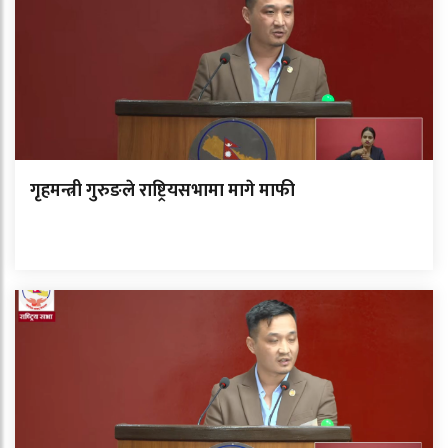
गृहमन्त्री गुरुङले राष्ट्रियसभामा मागे माफी