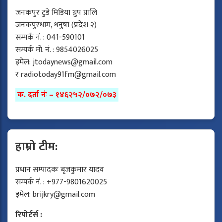
जनकपुर टुडे मिडिया ग्रुप प्रालि
जनकपुरधाम, धनुषा (प्रदेश २)
सम्पर्क नं. : 041-590101
सम्पर्क मो. नं. : 9854026025
इमेल:
jtodaynews@gmail.com
र
radiotoday91fm@gmail.com
क. दर्ता नंः – १४६२५२/०७२/०७३
हाम्रो टीम:
प्रधान सम्पादकः बृजकुमार यादव
सम्पर्क नं. : +977-9801620025
इमेल:
brijkry@gmail.com
रिपोर्टर्स :