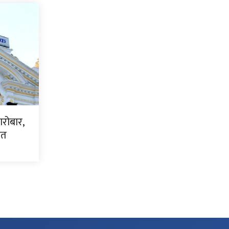
ारोबार,
धित