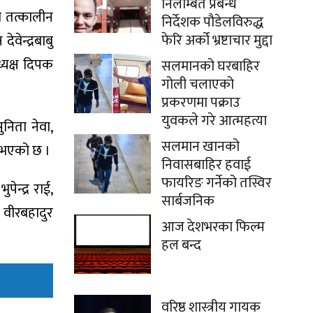
निलम्बित प्रबन्ध
ा तत्कालीन
निर्देशक पौडेलविरुद्ध
फेरि अर्को भ्रष्टाचार मुद्दा
वेन्द्रबाबु
्यक्ष दिपक
सलमानको घरबाहिर
गोली चलाएको
प्रकरणमा पक्राउ
युवकले गरे आत्महत्या
निता नेवा,
सलमान खानको
ता भएको छ ।
निवासबाहिर हवाई
फायरिङ गर्नेको तस्विर
न्द्र राई,
सार्बजनिक
 वीरबहादुर
आज देशभरका फिल्म
हल बन्द
वरिष्ठ शास्त्रीय गायक