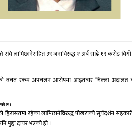
) का सभापति रवि लामिछानेसहित ३९ जनाविरुद्ध १ अर्ब साढे १९ करोड बि
 संस्थाको बचत रकम अपचलन आरोपमा आइतबार जिल्ला अदालत क
एकाे छ ।
हिरासतमा रहेका लामिछानेविरुद्ध पोखराको सूर्यदर्शन सहकार
ि मुद्दा दायर भएको हो ।