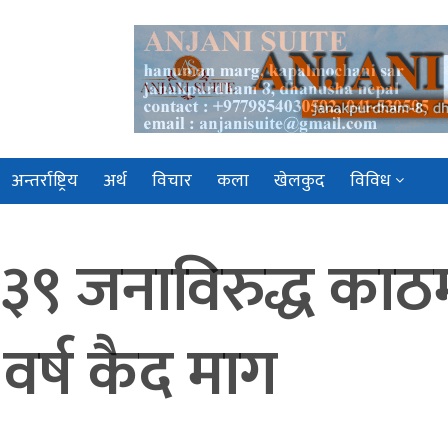
अन्तर्राष्ट्रिय
अर्थ
विचार
कला
खेलकुद
विविध
९ जनाविरुद्ध काठमाड
 वर्ष कैद माग