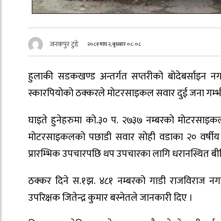
जनकपुर टुडे
२०८१ माघ २, बुधबार ०८:०८
हुलाकी सडकखण्ड अन्तर्गत सप्तरीको बोदेबर्साइन नग
स्कारपियोको ठक्करले मोटरसाइकल सवार दुई जना गम्भ
घाइते हुनेहरुमा को.३० प. २७३७ नम्बरको मोटरसाइक
मोटरसाइकलको पछाडी सवार सोही वडाका २० वर्षीय अ
प्रारम्भिक उपचारपछि थप उपचारका लागि धरानस्थित बीपि क
ठक्कर दिने स.१झ. ४८१ नम्बरको गाडी राजविराज नगरपा
उपरिक्षक जितेन्द्र कुमार बस्नेतले जानकारी दिए ।