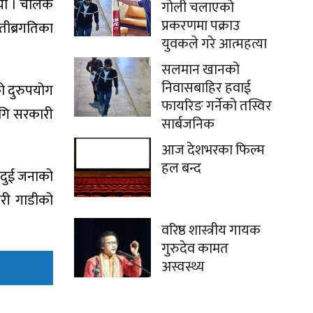
ियो । चालक
गोली चलाएको
प्रकरणमा पक्राउ
ीब्रगतिका
युवकले गरे आत्महत्या
सलमान खानको
निवासबाहिर हवाई
ो दुरुपयोग
फायरिङ गर्नेको तस्विर
ागि सरकारी
सार्बजनिक
आज देशभरका फिल्म
हल बन्द
 दुई जनाको
ारी गाडीको
वरिष्ठ शास्त्रीय गायक
गुरुदेव कामत
अस्वस्थ्य