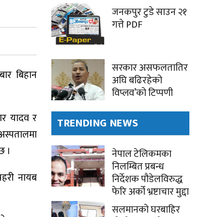
जनकपुर टुडे साउन २१
गत्ते PDF
सरकार असफलतातिर
लबार बिहान
अघि बढिरहेको
विप्लव’को टिप्पणी
ार यादव र
TRENDING NEWS
अस्पतालमा
छ ।
नेपाल टेलिकमका
निलम्बित प्रबन्ध
्रहरी नायब
निर्देशक पौडेलविरुद्ध
फेरि अर्को भ्रष्टाचार मुद्दा
सलमानको घरबाहिर