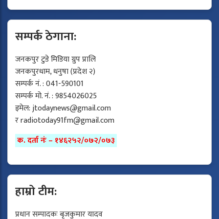
सम्पर्क ठेगाना:
जनकपुर टुडे मिडिया ग्रुप प्रालि
जनकपुरधाम, धनुषा (प्रदेश २)
सम्पर्क नं. : 041-590101
सम्पर्क मो. नं. : 9854026025
इमेल:
jtodaynews@gmail.com
र
radiotoday91fm@gmail.com
क. दर्ता नंः – १४६२५२/०७२/०७३
हाम्रो टीम:
प्रधान सम्पादकः बृजकुमार यादव