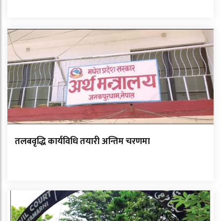
तलबवृद्धि कार्यविधि तयारी अन्तिम चरणमा