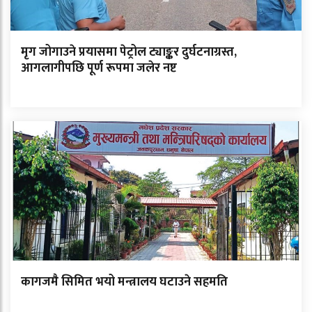
मृग जोगाउने प्रयासमा पेट्रोल ट्याङ्कर दुर्घटनाग्रस्त,
आगलागीपछि पूर्ण रूपमा जलेर नष्ट
कागजमै सिमित भयो मन्त्रालय घटाउने सहमति