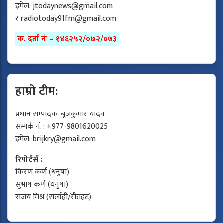
इमेल:
jtodaynews@gmail.com
र
radiotoday91fm@gmail.com
क. दर्ता नंः – १४६२५२/०७२/०७३
हाम्रो टीम:
प्रधान सम्पादकः बृजकुमार यादव
सम्पर्क नं. : +977-9801620025
इमेल:
brijkry@gmail.com
रिपोर्टर्स :
किरण कर्ण (धनुषा)
सुभाष कर्ण (धनुषा)
संजय मिश्र (सर्लाही/रौतहट)