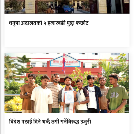
धनुषा अदालतको ५ हजारबढी मुद्दा फर्छोट
विदेश पठाई दिने भन्दै ठगी गर्नेविरुद्ध उजुरी