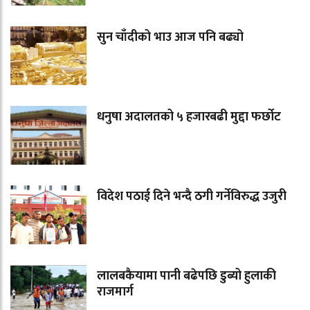
सुन चाँदीको भाउ आज पनि बढ्यो
धनुषा अदालतको ५ हजारबढी मुद्दा फर्छोट
विदेश पठाई दिने भन्दै ठगी गर्नेविरुद्ध उजुरी
लालबकैयामा पानी बढेपछि डुब्यो हुलाकी
राजमार्ग