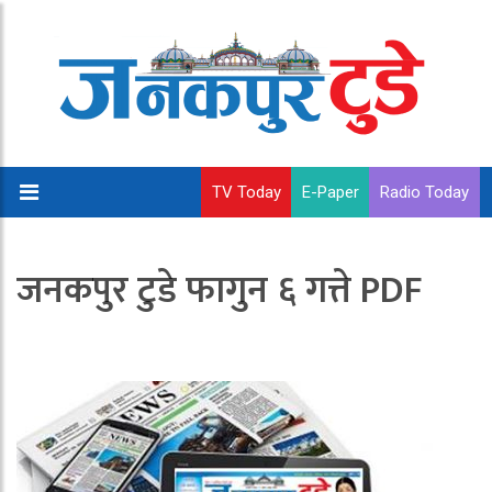
TV Today
E-Paper
Radio Today
जनकपुर टुडे फागुन ६ गत्ते PDF