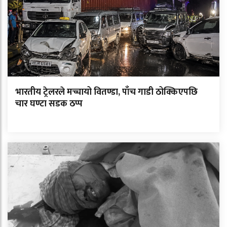
भारतीय ट्रेलरले मच्चायो वितण्डा, पाँच गाडी ठोक्किएपछि
चार घण्टा सडक ठप्प