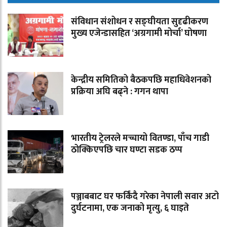
संविधान संशोधन र सङ्घीयता सुदृढीकरण
मुख्य एजेन्डासहित ‘अग्रगामी मोर्चा’ घोषणा
केन्द्रीय समितिको बैठकपछि महाधिवेशनको
प्रक्रिया अघि बढ्ने : गगन थापा
भारतीय ट्रेलरले मच्चायो वितण्डा, पाँच गाडी
ठोक्किएपछि चार घण्टा सडक ठप्प
पञ्जाबबाट घर फर्किंदै गरेका नेपाली सवार अटो
दुर्घटनामा, एक जनाको मृत्यु, ६ घाइते