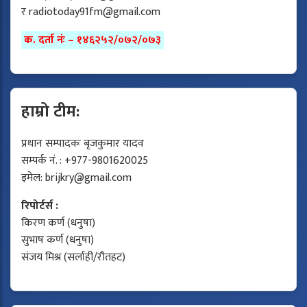
र
radiotoday91fm@gmail.com
क. दर्ता नंः – १४६२५२/०७२/०७३
हाम्रो टीम:
प्रधान सम्पादकः बृजकुमार यादव
सम्पर्क नं. : +977-9801620025
इमेल:
brijkry@gmail.com
रिपोर्टर्स :
किरण कर्ण (धनुषा)
सुभाष कर्ण (धनुषा)
संजय मिश्र (सर्लाही/रौतहट)