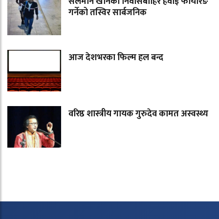
सलमान खानको निवासबाहिर हवाई फायरिङ
गर्नेको तस्विर सार्बजनिक
आज देशभरका फिल्म हल बन्द
वरिष्ठ शास्त्रीय गायक गुरुदेव कामत अस्वस्थ्य