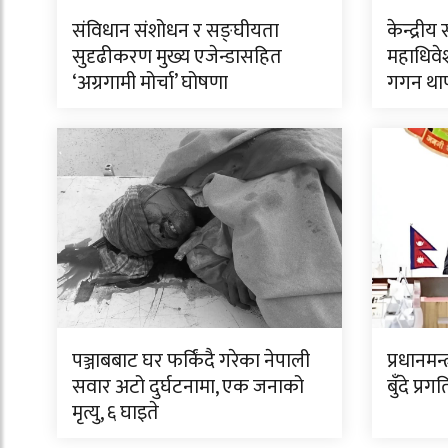
संविधान संशोधन र सङ्घीयता
केन्द्र
सुदृढीकरण मुख्य एजेन्डासहित
महाधिवेश
‘अग्रगामी मोर्चा’ घोषणा
गगन था
पञ्जाबबाट घर फर्किंदै गरेका नेपाली
प्रधानमन
सवार अटो दुर्घटनामा, एक जनाको
बुँदे प्र
मृत्यु, ६ घाइते