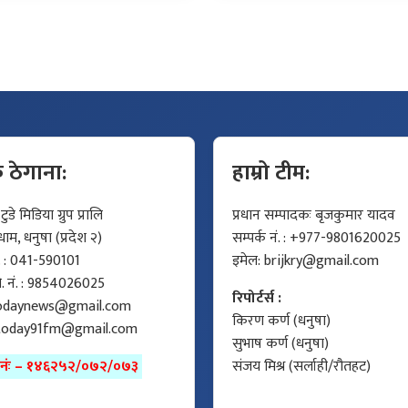
क ठेगाना:
हाम्रो टीम:
डे मिडिया ग्रुप प्रालि
प्रधान सम्पादकः बृजकुमार यादव
म, धनुषा (प्रदेश २)
सम्पर्क नं. : +977-9801620025
ं. : 041-590101
इमेल:
brijkry@gmail.com
मो. नं. : 9854026025
रिपोर्टर्स :
odaynews@gmail.com
किरण कर्ण (धनुषा)
today91fm@gmail.com
सुभाष कर्ण (धनुषा)
ा नंः – १४६२५२/०७२/०७३
संजय मिश्र (सर्लाही/रौतहट)