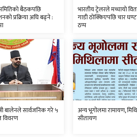
ीय समितिको बैठकपछि
भारतीय ट्रेलरले मच्चायो वितण
नको प्रक्रिया अघि बढ्ने :
गाडी ठोक्किएपछि चार घण्
पा
ठप्प
्त्री बालेनले सार्वजनिक गरे ५
अन्य भूगोलमा रामायण, मिथ
गति विवरण
सीतायण