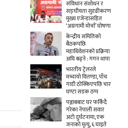
संविधान संशोधन र
सङ्घीयता सुदृढीकरण
मुख्य एजेन्डासहित
‘अग्रगामी मोर्चा’ घोषणा
केन्द्रीय समितिको
बैठकपछि
महाधिवेशनको प्रक्रिया
अघि बढ्ने : गगन थापा
भारतीय ट्रेलरले
मच्चायो वितण्डा, पाँच
गाडी ठोक्किएपछि चार
घण्टा सडक ठप्प
पञ्जाबबाट घर फर्किंदै
गरेका नेपाली सवार
अटो दुर्घटनामा, एक
जनाको मृत्यु, ६ घाइते