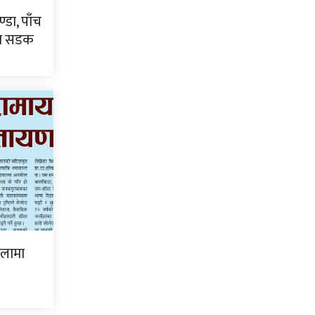
्डा, पाँच
टा सडक
िलामा