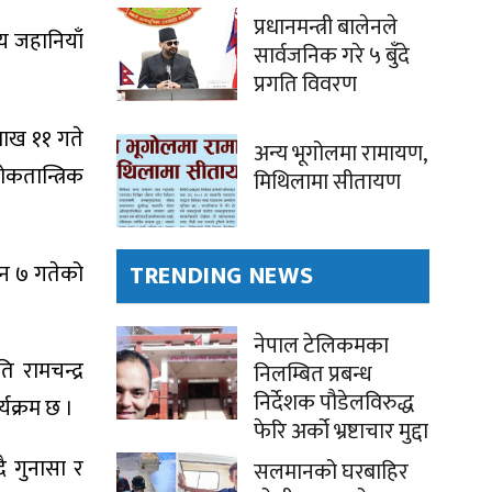
प्रधानमन्त्री बालेनले
ीय जहानियाँ
सार्वजनिक गरे ५ बुँदे
प्रगति विवरण
शाख ११ गते
अन्य भूगोलमा रामायण,
कतान्त्रिक
मिथिलामा सीतायण
ुन ७ गतेको
TRENDING NEWS
नेपाल टेलिकमका
ि रामचन्द्र
निलम्बित प्रबन्ध
निर्देशक पौडेलविरुद्ध
्यक्रम छ ।
फेरि अर्को भ्रष्टाचार मुद्दा
ै गुनासा र
सलमानको घरबाहिर