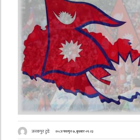
जनकपुर टुडे
२०८१ फाल्गुन ७, बुधबार ०९:२३