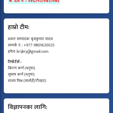
क. दर्ता नंः – १४६२५२/०७२/०७३
हाम्रो टीम:
प्रधान सम्पादकः बृजकुमार यादव
सम्पर्क नं. : +977-9801620025
इमेल:
brijkry@gmail.com
रिपोर्टर्स :
किरण कर्ण (धनुषा)
सुभाष कर्ण (धनुषा)
संजय मिश्र (सर्लाही/रौतहट)
विज्ञापनका लागि: