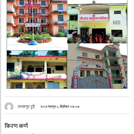
जनकपुर टुडे
२०८१ फाल्गुन ८, बिहीबार ०७:५७
किरण कर्ण