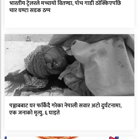
भारतीय ट्रेलरले मच्चायो वितण्डा, पाँच गाडी ठोक्किएपछि
चार घण्टा सडक ठप्प
पञ्जाबबाट घर फर्किंदै गरेका नेपाली सवार अटो दुर्घटनामा,
एक जनाको मृत्यु, ६ घाइते