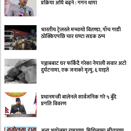
प्रक्रिया अघि बढ्ने : गगन थापा
भारतीय ट्रेलरले मच्चायो वितण्डा, पाँच गाडी
ठोक्किएपछि चार घण्टा सडक ठप्प
पञ्जाबबाट घर फर्किंदै गरेका नेपाली सवार अटो
दुर्घटनामा, एक जनाको मृत्यु, ६ घाइते
प्रधानमन्त्री बालेनले सार्वजनिक गरे ५ बुँदे
प्रगति विवरण
अन्य भूगोलमा रामायण, मिथिलामा सीतायण